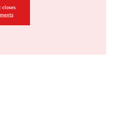
t closes
ements