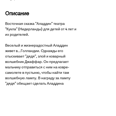
Описание
Восточная сказка "Аладдин" театра 
"Кукла" (Нидерланды) для детей от 4 лет и 
их родителей.
Веселый и жизнерадостный Аладдин 
живет в...Голландии. Однажды его 
отыскивает "дядя", злой и коварный 
волшебник Джаффар. Он предлагает 
мальчику отправиться с ним на ковре-
самолете в пустыню, чтобы найти там 
волшебную лампу. В награду за лампу 
"дядя" обещает сделать Аладдина 
принцем...
Красочные декорации и выразительные 
куклы перенесут зрителя в мир арабских 
сказок. Превращения, зажигательные 