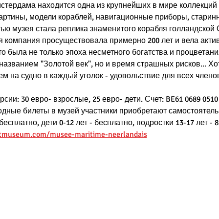
тердама находится одна из крупнейших в мире коллекций м
картины, модели кораблей, навигационные приборы, старинн
ью музея стала реплика знаменитого корабля голландской 
я компания просуществовала примерно 200 лет и вела актив
то была не только эпоха несметного богатства и процветани
азванием "Золотой век", но и время страшных рисков... Хо
м на судно в каждый уголок - удовольствие для всех члено
сии: 30 евро- взрослые, 25 евро- дети. Счет: BE61 0689 0510 
ходные билеты в музей участники приобретают самостоятель
бесплатно, дети 0-12 лет - бесплатно, подростки 13-17 лет - 8.
rtmuseum.com/musee-maritime-neerlandais