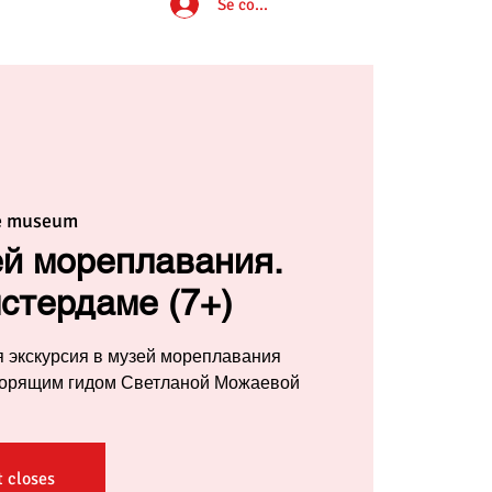
Se connecter
e museum
ей мореплавания.
стердаме (7+)
 экскурсия в музей мореплавания
ворящим гидом Светланой Можаевой
t closes