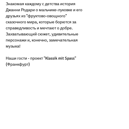
Знакомая каждому с детства история 
Джанни Родари о мальчике-луковке и его 
друзьях из "фруктово-овощного" 
сказочного мира, которые борются за 
справедливость и мечтают о добре. 
Захватывающий сюжет, удивительные 
персонажи и, конечно, замечательная 
музыка! 
Наши гости - проект "Klassik mit Spass" 
(Франкфурт)
Музыка - Карен Хачатурян
Возраст: для детей 3-10 лет и взрослых 
Место проведения: старинная Розовая 
ферма, Av De Fré 44
По традиции до и после мероприятия во 
дворике фермы - буфет от шеф-повара 
Елены Седрачян, продажа книг на 