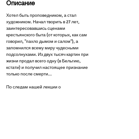
Описание
Хотел быть проповедником, а стал 
художником. Начал творить в 27 лет, 
заинтересовавшись сценами 
крестьянского быта (от которых, как сам 
говорил, "пахло дымом и салом"), а 
запомнился всему миру чудесными 
подсолнухами. Из двух тысяч картин при 
жизни продал всего одну (в Бельгию, 
кстати) и получил настоящее признание 
только после смерти... 
По следам нашей лекции о 
постимпрессионизме приглашаем 
познакомиться поближе с Винсентом Ван 
Гогом, одержимым искусством, 
самопознанием и экспериментами. 
Присоединяйтесь!
Стоимость участия в экскурсии: взрослые 