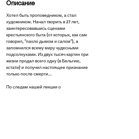
Описание
Хотел быть проповедником, а стал 
художником. Начал творить в 27 лет, 
заинтересовавшись сценами 
крестьянского быта (от которых, как сам 
говорил, "пахло дымом и салом"), а 
запомнился всему миру чудесными 
подсолнухами. Из двух тысяч картин при 
жизни продал всего одну (в Бельгию, 
кстати) и получил настоящее признание 
только после смерти... 
По следам нашей лекции о 
постимпрессионизме приглашаем 
познакомиться поближе с Винсентом Ван 
Гогом, одержимым искусством, 
самопознанием и экспериментами. 
Присоединяйтесь!
Стоимость участия в экскурсии - 30 евро. 