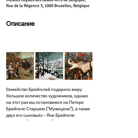
Rue de la Régence 3, 1000 Bruxelles, Belgique
Описание
Cемейство Брейгелей подарило миру 
большое количество художников, однако 
на этот раз мы остановимся на Питере 
Брейгеле Старшем ("Мужицком"), а также 
двух его сыновьях – Яне Брейгеле 
Старшем ("Бархатном") и Питере 
Брейгеле Младшем ("Адском"). Кто они: 
знаменитые Брейгели? В какую эпоху 