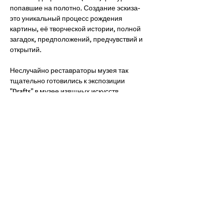
попавшие на полотно. Создание эскиза- 
это уникальный процесс рождения 
картины, её творческой истории, полной 
загадок, предположений, предчувствий и 
открытий.
Неслучайно реставраторы музея так 
тщательно готовились к экспозиции 
"Drafts" в музее изящных искусств 
Брюсселя. Им удалось собрать вместе 
эскизы художников 15-20 века, среди 
которых и Рубенс, и Магритт, и Рик 
Вутерс... Некоторые из них никогда не 
выставлялись, иные содержат детали, 
навсегда оставшиеся "эскизными", так и 
не включенными в окончательные 
полотна. Иногда набросок становится 
настоящей жемчужиной, то есть 
единственным свидетельством задумки, 
когда автор не успел завершить начатое 
(или передумал) или произведение 