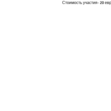
Стоимость участия- 20 евро
Образовательный центр "Азбука"
Все права защищены
© 2016