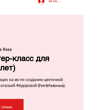
Se connecter
e Rose
тер-класс для
 лет)
щих на мк по созданию цветочной
атальей Фёдоровой (Fetr&Fedorova).
t closes