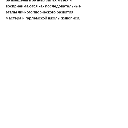
размещены в разных залах музея и 
воспринимаются как последовательные 
этапы личного творческого развития 
мастера и гарлемской школы живописи.
Стоимость участия в экскурсии: взрослые 
- 30 евро, дети (7+) - 25 евро. 
Счет: BE61 0689 0510 6017 Azbuka (в 
коммуникации - 31/05)
Входные билеты в музей приобретаются 
участниками дополнительно на сайте или 
в кассе: 
https://franshalsmuseum.nl/en
franshalsmuseum.nl
Haarlem's art museum: welcome
to the Frans Hals Museum
Discover 16th and 17th century, modern
and contemporary art in the old town of
Haarlem.