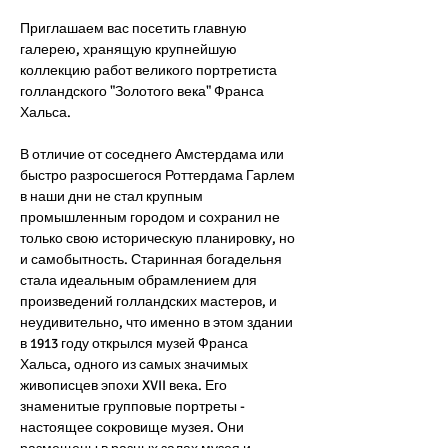
Приглашаем вас посетить главную 
галерею, хранящую крупнейшую 
коллекцию работ великого портретиста 
голландского "Золотого века" Франса 
Хальса. 
В отличие от соседнего Амстердама или 
быстро разросшегося Роттердама Гарлем 
в наши дни не стал крупным 
промышленным городом и сохранил не 
только свою историческую планировку, но 
и самобытность. Старинная богадельня 
стала идеальным обрамлением для 
произведений голландских мастеров, и 
неудивительно, что именно в этом здании 
в 1913 году открылся музей Франса 
Хальса, одного из самых значимых 
живописцев эпохи XVII века. Его 
знаменитые групповые портреты - 
настоящее сокровище музея. Они 