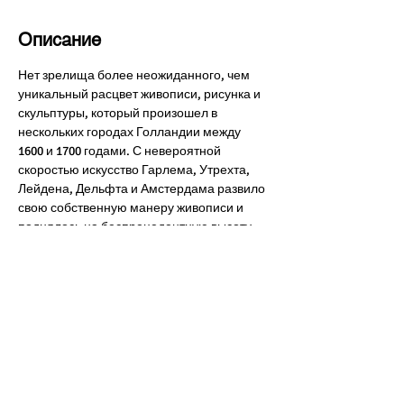
Описание
Нет зрелища более неожиданного, чем 
уникальный расцвет живописи, рисунка и 
скульптуры, который произошел в 
нескольких городах Голландии между 
1600 и 1700 годами. С невероятной 
скоростью искусство Гарлема, Утрехта, 
Лейдена, Дельфта и Амстердама развило 
свою собственную манеру живописи и 
поднялось на беспрецедентную высоту.
Это был действительно стремительный 
взлёт как и самих Нидерландов, так и 
искусства в этой стране.
Хотите знать больше? Присоединяйтесь! 
Смотрим, слушаем, обсуждаем и, конечно 
же, творим в духе эпохи!
Наш педагог - искусствовед, художница 