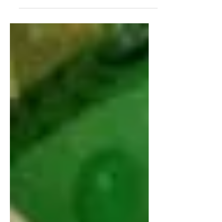
"Кротик Бим" снова в
Брюсселе