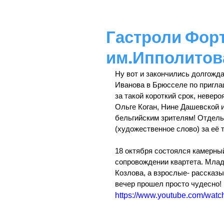
Гастроли Форт
им.Ипполитов
Ну вот и закончились долгожд
Иванова в Брюсселе по пригла
за такой короткий срок, невер
Ольге Коган, Нине Дашевской и
бельгийским зрителям! Отдель
(художественное слово) за её 
18 октября состоялся камерный 
сопровождении квартета. Мла
Козлова, а взрослые- рассказ
вечер прошел просто чудесно!
https://www.youtube.com/wa