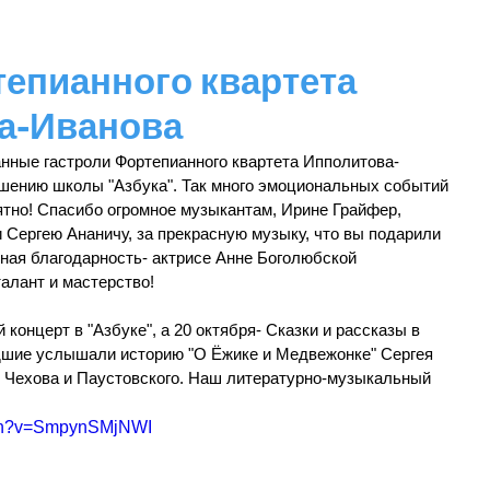
епианного квартета
а-Иванова
анные гастроли Фортепианного квартета Ипполитова-
шению школы "Азбука". Так много эмоциональных событий 
оятно! Спасибо огромное музыкантам, Ирине Грайфер, 
 Сергею Ананичу, за прекрасную музыку, что вы подарили 
ная благодарность- актрисе Анне Боголюбской 
талант и мастерство!
концерт в "Азбуке", а 20 октября- Сказки и рассказы в 
дшие услышали историю "О Ёжике и Медвежонке" Сергея 
ы Чехова и Паустовского. Наш литературно-музыкальный 
tch?v=SmpynSMjNWI