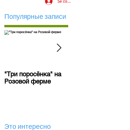
Se connecter
Популярные записи
"Три поросёнка" на
Состоялся
Розовой ферме
долгожданный
спектакль
"Дюймовочка"
Это интересно