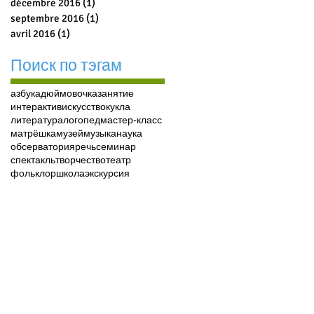
décembre 2016
(1)
1 post
septembre 2016
(1)
1 post
avril 2016
(1)
1 post
Поиск по тэгам
азбука
дюймовочка
занятие
интерактив
искусство
кукла
литература
логопед
мастер-класс
матрёшка
музей
музыка
наука
обсерватория
речь
семинар
спектакль
творчество
театр
фольклор
школа
экскурсия